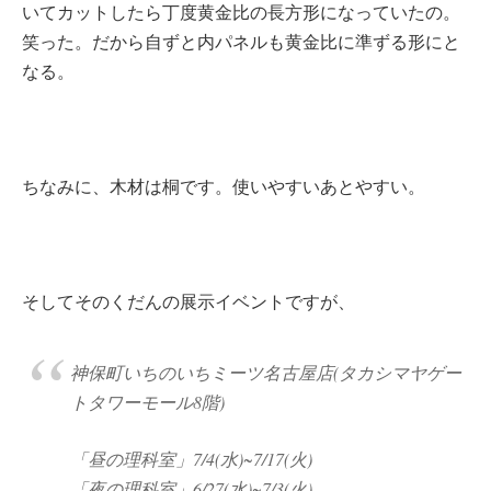
いてカットしたら丁度黄金比の長方形になっていたの。
笑った。だから自ずと内パネルも黄金比に準ずる形にと
なる。
ちなみに、木材は桐です。使いやすいあとやすい。
そしてそのくだんの展示イベントですが、
神保町いちのいちミーツ名古屋店(タカシマヤゲー
トタワーモール8階)
「昼の理科室」7/4(水)~7/17(火)
「夜の理科室」6/27(水)~7/3(火)