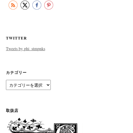
TWITTER
Tweets by phi_stmpnks
カテゴリー
カ
テ
ゴ
リ
ー
取扱店