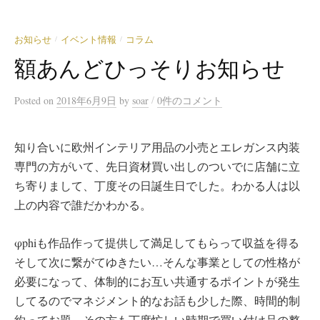
お知らせ
イベント情報
コラム
/
/
額あんどひっそりお知らせ
/
Posted
on
2018年6月9日
by
soar
0件のコメント
知り合いに欧州インテリア用品の小売とエレガンス内装
専門の方がいて、先日資材買い出しのついでに店舗に立
ち寄りまして、丁度その日誕生日でした。わかる人は以
上の内容で誰だかわかる。
φphiも作品作って提供して満足してもらって収益を得る
そして次に繋がてゆきたい…そんな事業としての性格が
必要になって、体制的にお互い共通するポイントが発生
してるのでマネジメント的なお話も少した際、時間的制
約ってお題。その方も丁度忙しい時期で買い付け品の整