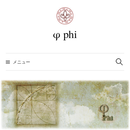
コ
ン
テ
ン
φ phi
ツ
へ
ス
検
キ
索:
メニュー
ッ
プ