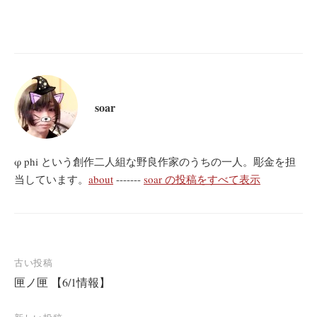
soar
φ phi という創作二人組な野良作家のうちの一人。彫金を担
当しています。
about
-------
soar の投稿をすべて表示
投
古い投稿
匣ノ匣 【6/1情報】
稿
ナ