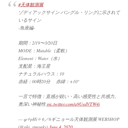
#天体観測展
ゾディアックサイン バングル・リングに示されて
いるサイン
-魚座編-
期間：2/19〜3/20日
MODE：Mutable（柔軟）
Element：Water（水）
支配星：海王星
ナチュラルハウス：10
赤経：00時20分 赤緯：+10°
一言で特徴：直感が鋭い・高い感受性と共感力。
奥深い神秘性
pic.twitter.com/a9UedVTW4i
— φ✧pHì✧ 6／6ギニョール天体観測展 WEBSHOP
(@phi_stmpnks)
June 4, 2020