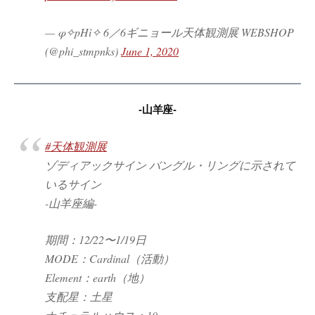
— φ✧pHì✧ 6／6ギニョール天体観測展 WEBSHOP
(@phi_stmpnks)
June 1, 2020
-山羊座-
#天体観測展
ゾディアックサイン バングル・リングに示されて
いるサイン
-山羊座編-
期間：12/22〜1/19日
MODE：Cardinal（活動）
Element：earth（地）
支配星：土星