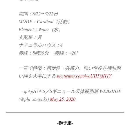
期間：6/22〜7/22日
MODE：Cardinal（活動）
Element：Water（水）
支配星：月
ナチュラルハウス：4
赤経：8時30分 赤緯：+20°
一言で特徴：感受性・共感力、強い母性を持ち深
い絆を大事にする
pic.twitter.com/wcUH5idH1Y
— φ✧pHì✧ 6／6ギニョール天体観測展 WEBSHOP
(@phi_stmpnks)
May 25, 2020
-獅子座-