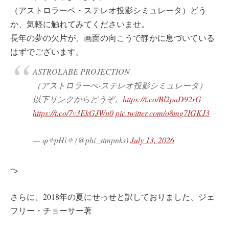
（
ア
ス
ト
ロ
ラ
ー
ベ
・
ス
テ
レ
オ
投
影
シ
ミ
ュ
レ
ー
タ
）
ど
う
か
、
気
軽
に
触
れ
て
み
て
く
だ
さ
い
ま
せ
。
長
年
の
夢
の
欠
片
が
、
画
面
の
向
こ
う
で
静
か
に
息
づ
い
て
い
る
は
ず
で
ご
ざ
い
ま
す
。
ASTROLABE PROJECTION
（アストロラーべ-ステレオ投影シミュレータ）
以下リンクからどうぞ。
https://t.co/Bl2paD92rG
https://t.co/7v3EkGJWn0
pic.twitter.com/o8mg7IGKJ3
— φ✧pHì✧ (@phi_stmpnks)
July 13, 2026
“>
さらに、2018年の夏にせっせと訳しておりました、ジェ
フリー・チョーサー著