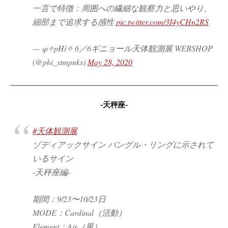
一言で特徴：周囲への繊細な観察力と思いやり、
細部まで追求する感性
pic.twitter.com/3I4yCHn2RS
— φ✧pHì✧ 6／6ギニョール天体観測展 WEBSHOP
(@phi_stmpnks)
May 28, 2020
-天秤座-
#天体観測展
ゾディアックサイン バングル・リングに示されて
いるサイン
-天秤座編-
期間：9/23〜10/23日
MODE：Cardinal（活動）
Element：Air（風）