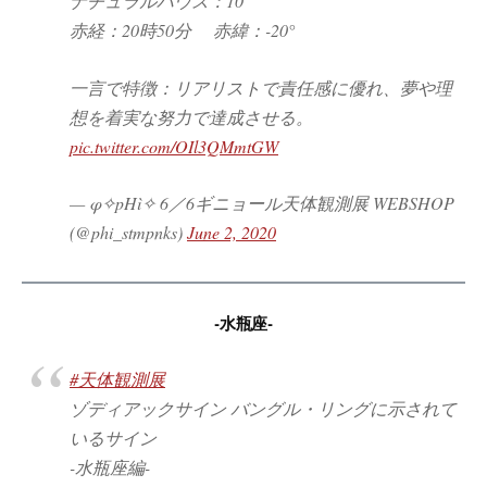
ナチュラルハウス：10
赤経：20時50分 赤緯：-20°
一言で特徴：リアリストで責任感に優れ、夢や理
想を着実な努力で達成させる。
pic.twitter.com/OIl3QMmtGW
— φ✧pHì✧ 6／6ギニョール天体観測展 WEBSHOP
(@phi_stmpnks)
June 2, 2020
-水瓶座-
#天体観測展
ゾディアックサイン バングル・リングに示されて
いるサイン
-水瓶座編-