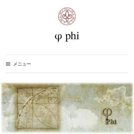
コ
ン
テ
ン
φ phi
ツ
へ
ス
検
キ
索:
メニュー
ッ
プ