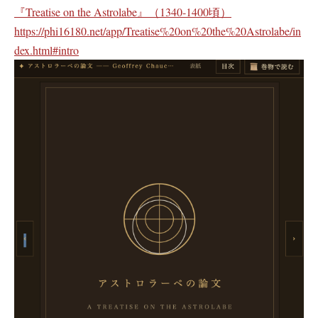
『Treatise on the Astrolabe』（1340-1400頃）
https://phi16180.net/app/Treatise%20on%20the%20Astrolabe/in
dex.html#intro