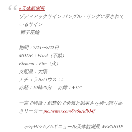
#天体観測展
ゾディアックサイン バングル・リングに示されて
いるサイン
-獅子座編-
期間：7/23〜8/22日
MODE：Fixed（不動）
Element：Fire（火）
支配星：太陽
ナチュラルハウス：5
赤経：10時30分 赤緯：+15°
一言で特徴：創造的で勇気と誠実さを持つ誇り高
きリーダー
pic.twitter.com/9v6uAdbJ4f
— φ✧pHì✧ 6／6ギニョール天体観測展 WEBSHOP