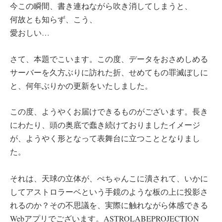
今この瞬間、書き連ねながら吹き消してしまうと、
何故とも知らず、こう、
愛おしい…
さて、本題でこいます。この度、データをおさめしめる
サーバーを久方ぶりに訪れた折、せめてもの罪滅ぼしに
と、何年ぶりかの更新をいたしました。
この度、
よ
う
や
く
お
届
け
で
き
る
も
の
が
ご
ざ
い
ま
す
。
長
き
に
わ
た
り
、
頭
の
奥
底
で
蠢
き
続
け
て
お
り
ま
し
た
イ
メ
ー
ジ
が
、
よ
う
や
く
形
と
な
っ
て
表
舞
台
に
立
つ
こ
と
と
な
り
ま
し
た
。
そ
れ
は
、
天
球
の
立
体
が
、
ぺ
ち
ゃ
ん
こ
に
潰
さ
れ
て
、
い
か
に
し
て
ア
ス
ト
ロ
ラ
ー
ベ
と
い
う
手
鏡
の
よ
う
な
板
の
上
に
投
影
さ
れ
る
の
か？
そ
の
不
思
議
を
、
実
際
に
触
れ
な
が
ら
体
感
で
き
る
W
e
b
ア
プ
リ
で
ご
ざ
い
ま
す
。
ASTROLABE
PROJECTION