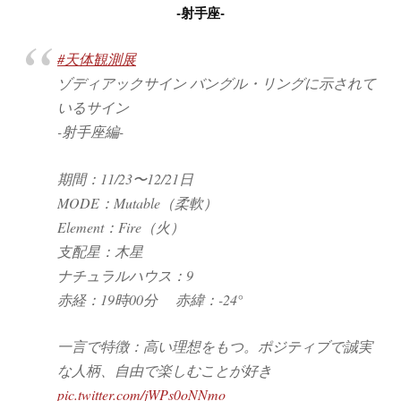
-射手座-
#天体観測展
ゾディアックサイン バングル・リングに示されて
いるサイン
-射手座編-
期間：11/23〜12/21日
MODE：Mutable（柔軟）
Element：Fire（火）
支配星：木星
ナチュラルハウス：9
赤経：19時00分 赤緯：-24°
一言で特徴：高い理想をもつ。ポジティブで誠実
な人柄、自由で楽しむことが好き
pic.twitter.com/jWPs0oNNmo