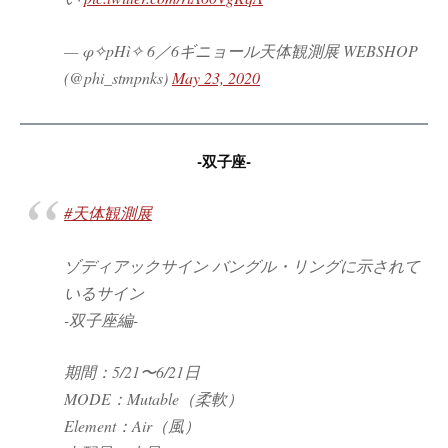
— φ✧pHì✧ 6／6ギニョール天体観測展 WEBSHOP
(@phi_stmpnks)
May 23, 2020
-双子座-
#天体観測展
ゾディアックサイン バングル・リングに示されて
いるサイン
-双子座編-
期間：5/21〜6/21日
MODE：Mutable（柔軟）
Element：Air（風）