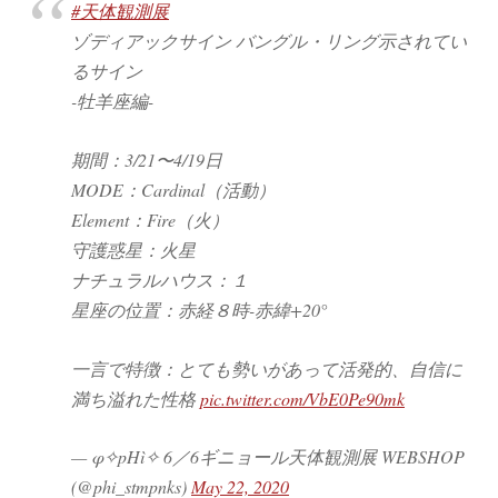
#天体観測展
ゾディアックサイン バングル・リング示されてい
るサイン
-牡羊座編-
期間：3/21〜4/19日
MODE：Cardinal（活動）
Element：Fire（火）
守護惑星：火星
ナチュラルハウス：１
星座の位置：赤経８時-赤緯+20°
一言で特徴：とても勢いがあって活発的、自信に
満ち溢れた性格
pic.twitter.com/VbE0Pe90mk
— φ✧pHì✧ 6／6ギニョール天体観測展 WEBSHOP
(@phi_stmpnks)
May 22, 2020