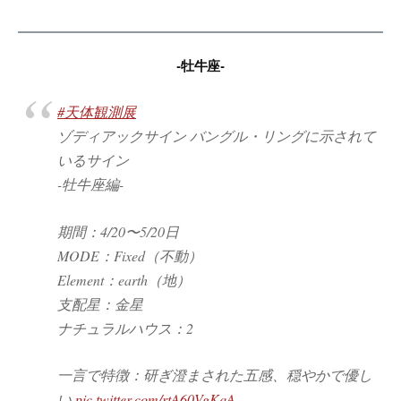
-牡牛座-
#天体観測展
ゾディアックサイン バングル・リングに示されて
いるサイン
-牡牛座編-
期間：4/20〜5/20日
MODE：Fixed（不動）
Element：earth（地）
支配星：金星
ナチュラルハウス：2
一言で特徴：研ぎ澄まされた五感、穏やかで優し
い
pic.twitter.com/rtA60VgKqA