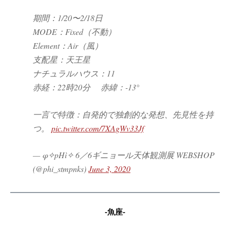
期間：1/20〜2/18日
MODE：Fixed（不動）
Element：Air（風）
支配星：天王星
ナチュラルハウス：11
赤経：22時20分 赤緯：-13°
一言で特徴：自発的で独創的な発想、先見性を持
つ。
pic.twitter.com/7XAgWv33Jf
— φ✧pHì✧ 6／6ギニョール天体観測展 WEBSHOP
(@phi_stmpnks)
June 3, 2020
-魚座-