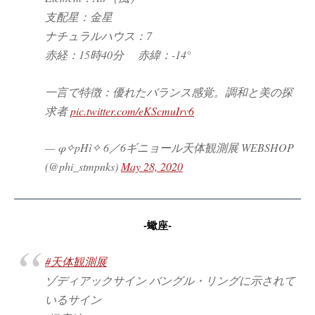
支配星：金星
ナチュラルハウス：7
赤経：15時40分 赤緯：-14°
一言で特徴：優れたバランス感覚。調和と美の探
求者
pic.twitter.com/eKScmuIrv6
— φ✧pHì✧ 6／6ギニョール天体観測展 WEBSHOP
(@phi_stmpnks)
May 28, 2020
-蠍座-
#天体観測展
ゾディアックサイン バングル・リングに示されて
いるサイン