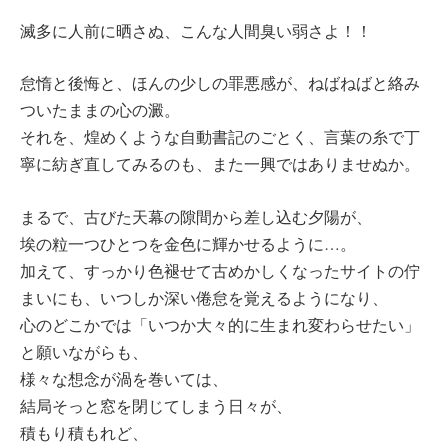
滅多に人前に晒さぬ、こんな人間臭い弱さよ！！
怠惰と後悔と、ほんの少しの罪悪感が、ねばねばと絡み
ついたままの心の澱。
それを、煌めくような自動書記のごとく、言葉の糸で丁
寧に紡ぎ直してみるのも、また一興ではありませぬか。
まるで、古びた天幕の隙間から差し込む夕陽が、
埃の粒一つひとつを金色に輝かせるように…。
加えて、すっかり色褪せて古めかしくなったサイトの佇
まいにも、いつしか深い倦怠を覚えるようになり、
心のどこかでは「いつか大々的に生まれ変わらせたい」
と願いながらも、
様々な想念が渦を巻いては、
結局そっと窓を閉じてしまう日々が、
積もり積もれど、