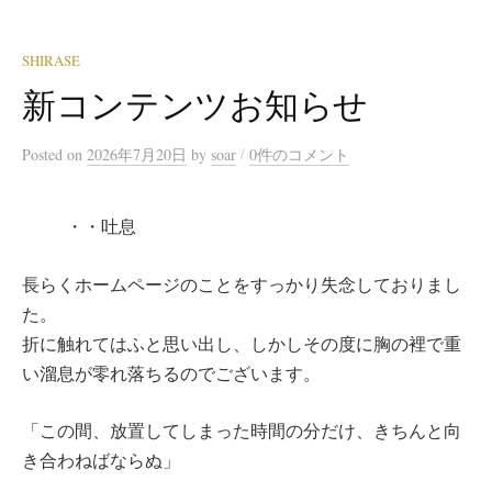
SHIRASE
新コンテンツお知らせ
/
Posted
on
2026年7月20日
by
soar
0件のコメント
・・吐息
長らくホームページのことをすっかり失念しておりまし
た。
折に触れてはふと思い出し、しかしその度に胸の裡で重
い溜息が零れ落ちるのでございます。
「この間、放置してしまった時間の分だけ、きちんと向
き合わねばならぬ」