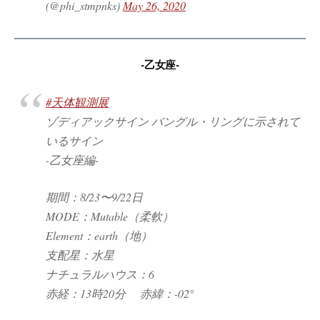
(@phi_stmpnks)
May 26, 2020
-乙女座-
#天体観測展
ゾディアックサイン バングル・リングに示されて
いるサイン
-乙女座編-
期間：8/23〜9/22日
MODE：Mutable（柔軟）
Element：earth（地）
支配星：水星
ナチュラルハウス：6
赤経：13時20分 赤緯：-02°