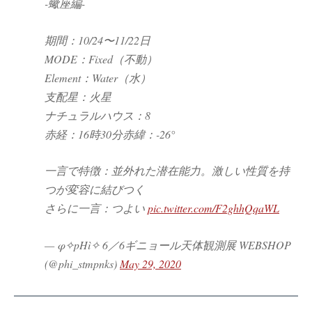
-蠍座編-
期間：10/24〜11/22日
MODE：Fixed（不動）
Element：Water（水）
支配星：火星
ナチュラルハウス：8
赤経：16時30分赤緯：-26°
一言で特徴：並外れた潜在能力。激しい性質を持
つが変容に結びつく
さらに一言：つよい
pic.twitter.com/F2ghhQqaWL
— φ✧pHì✧ 6／6ギニョール天体観測展 WEBSHOP
(@phi_stmpnks)
May 29, 2020