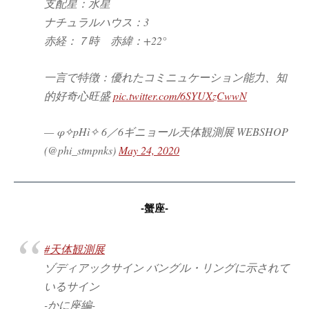
支配星：水星
ナチュラルハウス：3
赤経：７時 赤緯：+22°
一言で特徴：優れたコミニュケーション能力、知
的好奇心旺盛
pic.twitter.com/6SYUXzCwwN
— φ✧pHì✧ 6／6ギニョール天体観測展 WEBSHOP
(@phi_stmpnks)
May 24, 2020
-蟹座-
#天体観測展
ゾディアックサイン バングル・リングに示されて
いるサイン
-かに座編-