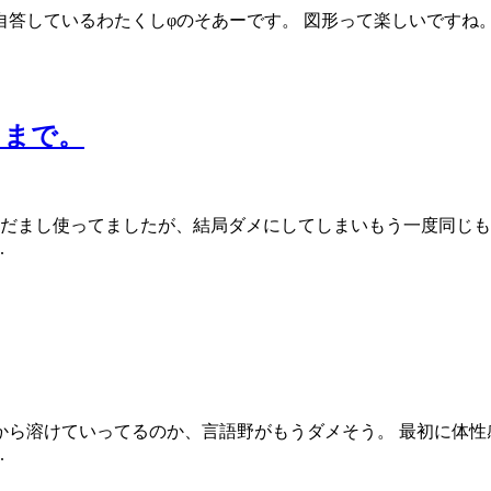
自答しているわたくしφのそあーです。 図形って楽しいですね
るまで。
しだまし使ってましたが、結局ダメにしてしまいもう一度同じ
.
から溶けていってるのか、言語野がもうダメそう。 最初に体性
.