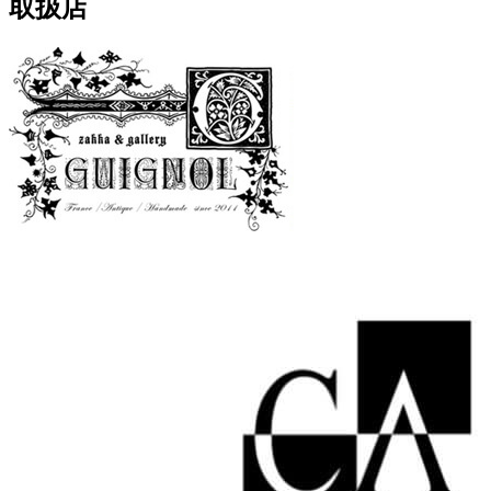
取扱店
ゴ
リ
ー