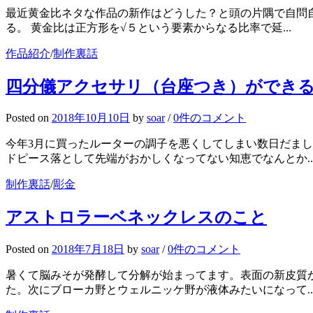
最近黄金比ネタな作品の新作はどうした？と頭の片隅で自問
る。 黄金比は正方形を√５という要素からなる比率で延...
作品紹介
/
制作裏話
四分儀アクセサリ（台座つき）ができ
Posted
on
2018年10月10日
by
soar
/
0件のコメント
今年3月に買ったルーターの調子を悪くしてしまい数日だま
ドピース落として先端がおかしくなってない知恵でなんとか..
制作裏話
/
彫金
アストロラーベネックレスのこと
Posted
on
2018年7月18日
by
soar
/
0件のコメント
暑くて脳みそが発酵して分解が始まってます。表面の新皮質
た。次にブローカ野とウェルニッケ野が液体みたいになって..