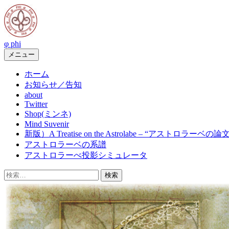
コ
ン
テ
ン
φ phi
ツ
メニュー
へ
ス
ホーム
キ
お知らせ／告知
ッ
about
Twitter
プ
Shop(ミンネ)
Mind Suvenir
新版）A Treatise on the Astrolabe – “アストロラーベの論
アストロラーベの系譜
アストロラーべ投影シミュレータ
検
索: