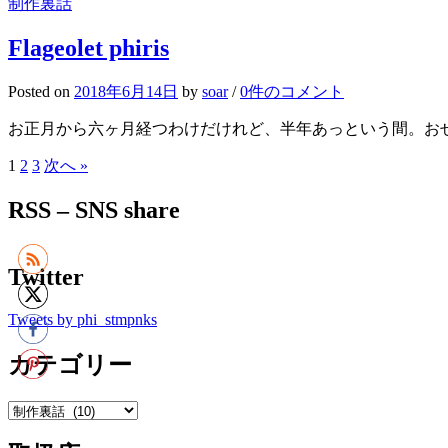
制作裏話
Flageolet phiris
Posted
on
2018年6月14日
by
soar
/
0件のコメント
お正月から六ヶ月経つわけだけれど、半年あっという間。お
1
2
3
次へ »
投
稿
RSS – SNS share
の
ペ
Twitter
ー
Tweets by phi_stmpnks
ジ
送
カテゴリー
り
カ
テ