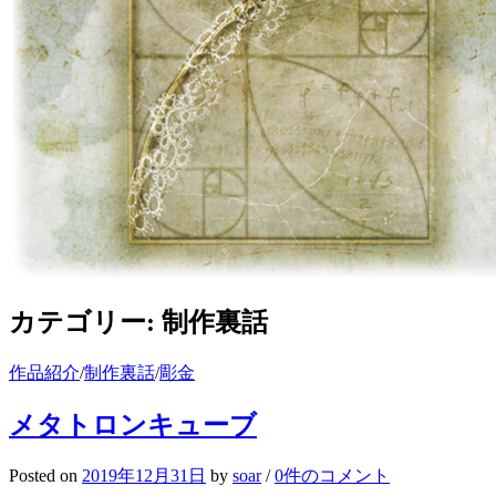
カテゴリー:
制作裏話
作品紹介
/
制作裏話
/
彫金
メタトロンキューブ
Posted
on
2019年12月31日
by
soar
/
0件のコメント