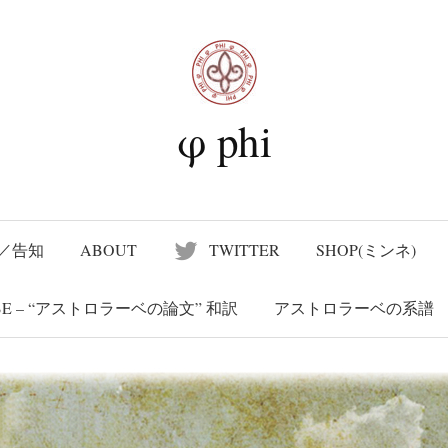
nd Suvenir
新版）A Treatise on the Astrolabe – “アストロラーベの
φ phi
／告知
ABOUT
TWITTER
SHOP(ミンネ)
LABE – “アストロラーベの論文” 和訳
アストロラーベの系譜