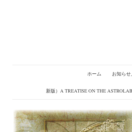
コ
ホーム
お知らせ／告知
about
Twitter
Shop(ミンネ)
Mi
ン
タ
テ
ン
ツ
へ
ス
キ
ッ
ホーム
お知らせ
プ
新版）A TREATISE ON THE ASTRO