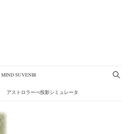
論文” 和訳
アストロラーベの系譜
アストロラーべ投影シミュレー
検
索:
MIND SUVENIR
アストロラーべ投影シミュレータ