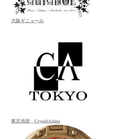
大阪ギニョール
東京池袋 CrystalAglaia