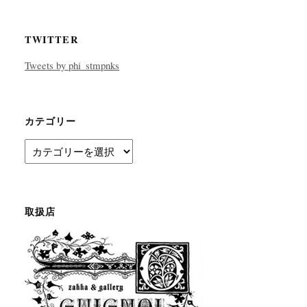
TWITTER
Tweets by phi_stmpnks
カテゴリー
カ
テ
ゴ
リ
ー
取扱店