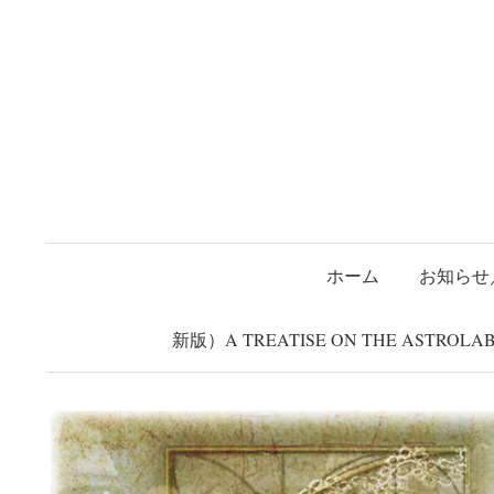
コ
ホーム
お知らせ／告知
about
Twitter
Shop(ミンネ)
Mi
ン
タ
テ
ン
ツ
へ
ス
キ
ッ
ホーム
お知らせ
プ
新版）A TREATISE ON THE ASTRO