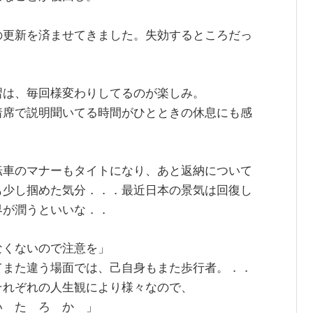
の更新を済ませてきました。失効するところだっ
習は、毎回様変わりしてるのが楽しみ。
着席で説明聞いてる時間がひとときの休息にも感
転車のマナーもタイトになり、あと返納について
も少し掴めた気分．．．最近日本の景気は回復し
界が潤うといいな．．
なくないので注意を」
てまた違う場面では、己自身もまた歩行者。．．
それぞれの人生観により様々なので、
い た ろ か 」