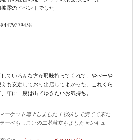
初披露のイベントでした。
70384479379458
反していろんな方が興味持ってくれて、やべーや
迎えも安定しており出店してよかった。これくら
で、年に一度は出てゆきたいお気持ち。
マーケット海上しました！寝坊して慌てて来た
ラーベちっこいの二基旅立ちましたセンキュ