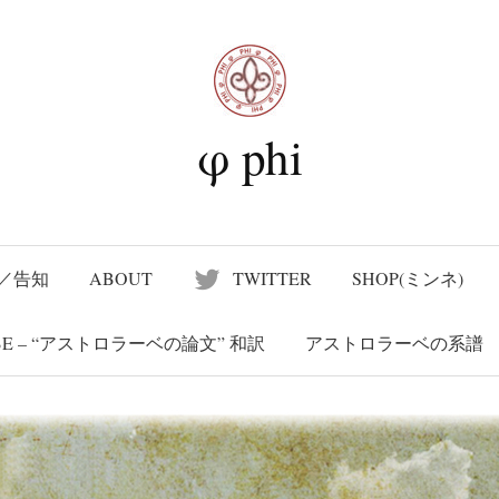
nd Suvenir
新版）A Treatise on the Astrolabe – “アストロラーベの
φ phi
／告知
ABOUT
TWITTER
SHOP(ミンネ)
LABE – “アストロラーベの論文” 和訳
アストロラーベの系譜