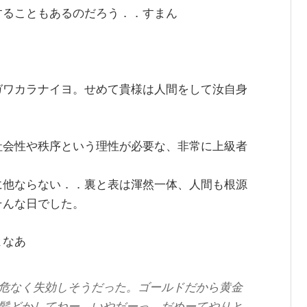
することもあるのだろう．．すまん
ガワカラナイヨ。せめて貴様は人間をして汝自身
社会性や秩序という理性が必要な、非常に上級者
に他ならない．．裏と表は渾然一体、人間も根源
そんな日でした。
よなあ
危なく失効しそうだった。ゴールドだから黄金
髪どかしてねー、いやだーっ、だめーてやりと