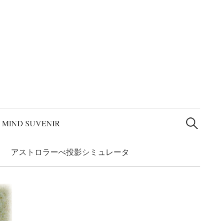
論文” 和訳
アストロラーベの系譜
アストロラーべ投影シミュレー
検
索:
MIND SUVENIR
アストロラーべ投影シミュレータ