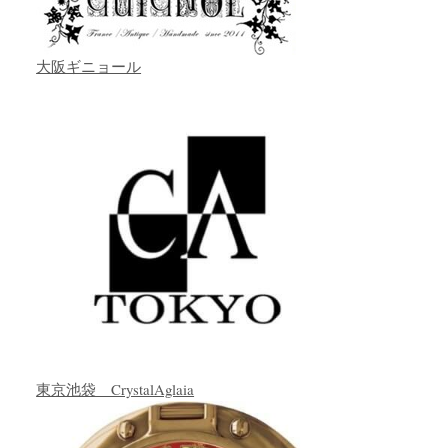
大阪ギニョール
東京池袋 CrystalAglaia