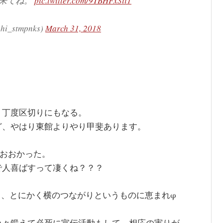
に来てね。
pic.twitter.com/9TBHFxSii1
_stmpnks)
March 31, 2018
。丁度区切りにもなる。
ど、やはり東館よりやり甲斐あります。
がおおかった。
で人喜ばすって凄くね？？？
来たり、とにかく横のつながりというものに恵まれφ
色々鍛えて必死に宣伝活動もして、相応の実りが