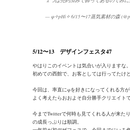
１つは売約済みで飾ってあるのでみ
— φ✧pHì✧ 6/15〜17蒸気素材の森 (@phi
5/12〜13 デザインフェスタ47
やはりこのイベントは気合いが入りますな
初めての西館で、お客としては行ってたけ
今回は、率直にφを好きになってくれる方
よく考えたらおおよそ自分勝手クリエイト
今までTwitterで何時も見てくれる人が
の成長っぷりは順調。
一年前が初デザフェスで、今回までにいろ