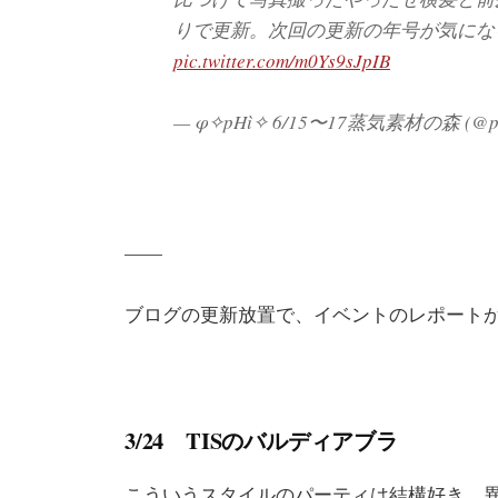
りで更新。次回の更新の年号が気にな
pic.twitter.com/m0Ys9sJpIB
— φ✧pHì✧ 6/15〜17蒸気素材の森 (@phi
——
ブログの更新放置で、イベントのレポート
3/24 TISのバルディアブラ
こういうスタイルのパーティは結構好き。