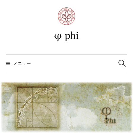
コ
ン
テ
ン
φ phi
ツ
へ
ス
検
キ
索:
メニュー
ッ
プ