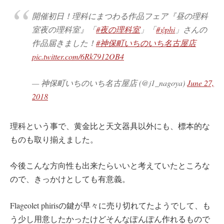
開催初日！理科にまつわる作品フェア『昼の理科
室夜の理科室』「
#夜の理科室
」「
#ψphi
」さんの
作品届きました！
#神保町いちのいち名古屋店
pic.twitter.com/6Rk7912OB4
— 神保町いちのいち名古屋店 (@j1_nagoya)
June 27,
2018
理科という事で、黄金比と天文器具以外にも、標本的な
ものも取り揃えました。
今後こんな方向性も出来たらいいと考えていたところな
ので、きっかけとしても有意義。
Flageolet phirisの鍵が早々に売り切れてたようでして、も
う少し用意したかったけどそんなぽんぽん作れるもので