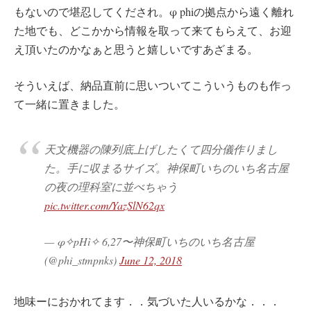
もないので堪忍してくだされ。φ phiの拠点から遠く離れ
た地でも、どこかから情報を取って来てもらえて、お迎
え頂いたのかなぁと思うと嬉しいですあざまる。
そういえば、納品直前に思いついてこういうものも作っ
て一緒に置きました。
天文機器の陳列底上げしたくて四分儀作りまし
た。手に収まるサイズ。神保町いちのいち名古屋
の夜の理科室に並べちゃう
pic.twitter.com/YazSlN62qx
— φ✧pHì✧ 6,27〜神保町いちのいち名古屋
(@phi_stmpnks)
June 12, 2018
地味ーにおかれてます．．気づいた人いるかな．．．