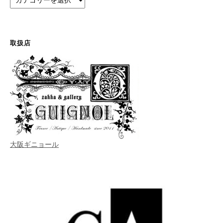
テ
ゴ
リ
ー
取扱店
大阪ギニョール