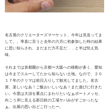
名古屋のクリエーターズマーケット、今年は見送ってま
して。。率直に言うと去年の六月に初参加した時の結果
に思い知らされ、まだまだ力不足だ．．と半ば怯え気
味。
それまでは首都圏から京都〜大阪への移動が多く、愛知
は今までスルーしてたから知らない土地。なので、２０
１７年のクリマは前日入りして観光してました。名古
屋、楽しいなあ！ご飯おいしいなあ！また遊びに行きた
い。今度は大須を重点にまわりたいなぁポートメッセ、
向こう岸に見える新日鉄の工場ヤバみがすごかったな
ぁ、出展の思い出どこ行ったー。