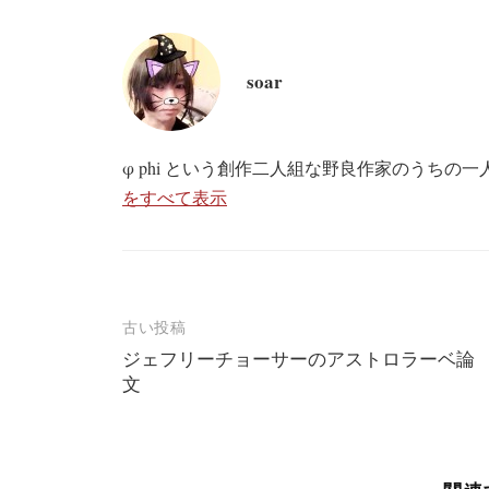
soar
φ phi という創作二人組な野良作家のうちの
をすべて表示
投
古い投稿
ジェフリーチョーサーのアストロラーベ論
稿
文
ナ
ビ
ゲ