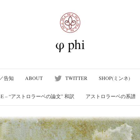
nd Suvenir
新版）A Treatise on the Astrolabe – “アストロラーベの
φ phi
／告知
ABOUT
TWITTER
SHOP(ミンネ)
LABE – “アストロラーベの論文” 和訳
アストロラーベの系譜