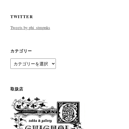
TWITTER
Tweets by phi_stmpnks
カテゴリー
カ
テ
ゴ
リ
ー
取扱店