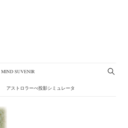
論文” 和訳
アストロラーベの系譜
アストロラーべ投影シミュレー
検
索:
MIND SUVENIR
アストロラーべ投影シミュレータ