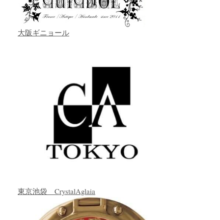
大阪ギニョール
東京池袋 CrystalAglaia