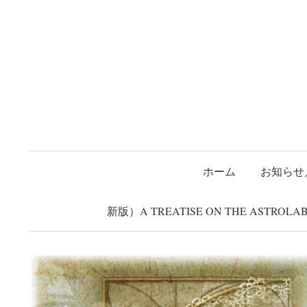
コ
ホーム
お知らせ／告知
about
Twitter
Shop(ミンネ)
Mi
ン
タ
テ
ン
ツ
へ
ス
キ
ッ
ホーム
お知らせ
プ
新版）A TREATISE ON THE ASTRO