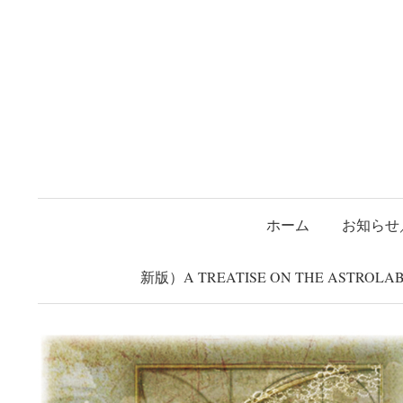
コ
ホーム
お知らせ／告知
about
Twitter
Shop(ミンネ)
Mi
ン
タ
テ
ン
ツ
へ
ス
キ
ッ
ホーム
お知らせ
プ
新版）A TREATISE ON THE ASTRO