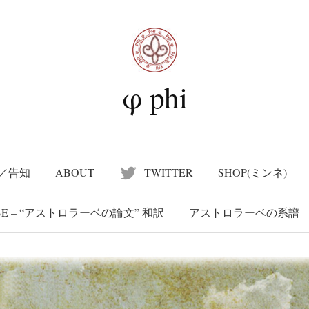
nd Suvenir
新版）A Treatise on the Astrolabe – “アストロラーベの
φ phi
／告知
ABOUT
TWITTER
SHOP(ミンネ)
LABE – “アストロラーベの論文” 和訳
アストロラーベの系譜