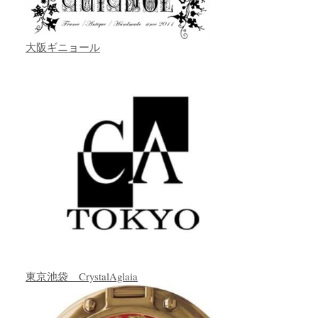
大阪ギニョール
東京池袋 CrystalAglaia