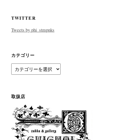
TWITTER
Tweets by phi_stmpnks
カテゴリー
カ
テ
ゴ
リ
ー
取扱店