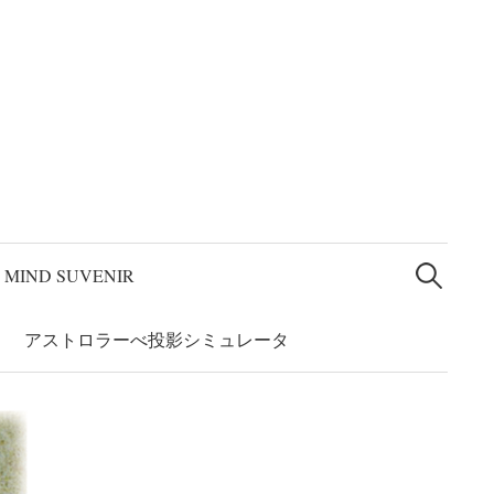
論文” 和訳
アストロラーベの系譜
アストロラーべ投影シミュレー
検
索:
MIND SUVENIR
アストロラーべ投影シミュレータ