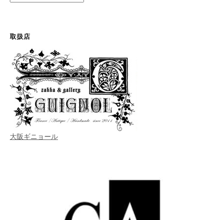
テ
ゴ
リ
ー
取扱店
大阪ギニョール