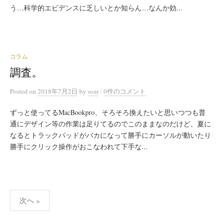
う…科学的エビデンスに乏しいとか知らん…なんか効...
コラム
調査。
/
Posted
on
2018年7月2日
by
soar
0件のコメント
ずっと使ってるMacBookpro、そろそろ換えたいと思いつつも普
通にデザイン等の作業は足りてるのでこのままなのだけど、夏に
なるとトラックパッドがバカになって勝手にカーソルが動いたり
勝手にクリック操作がおこなわれて下手な...
投
次へ »
稿