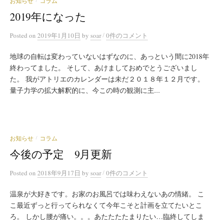
お知らせ
コラム
/
2019年になった
/
Posted
on
2019年1月10日
by
soar
0件のコメント
地球の自転は変わっていないはずなのに、あっという間に2018年
終わってました。 そして、あけましておめでとうございまし
た。 我がアトリエのカレンダーは未だ２０１８年１２月です。
量子力学の拡大解釈的に、今この時の観測に主...
お知らせ
コラム
/
今後の予定 9月更新
/
Posted
on
2018年9月17日
by
soar
0件のコメント
温泉が大好きです。お家のお風呂では味わえないあの情緒。 こ
こ最近ずっと行ってられなくて今年こそと計画を立てたいとこ
ろ。 しかし腰が痛い。。。あたたたたまりたい…臨終してしま