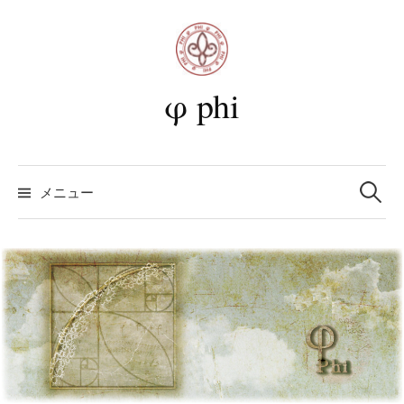
コ
ン
テ
ン
φ phi
ツ
へ
ス
検
キ
索:
メニュー
ッ
プ